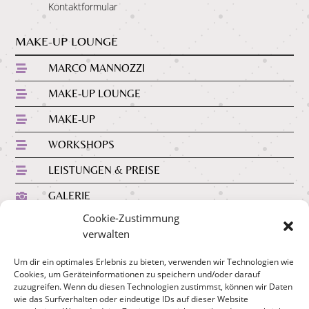
Kontaktformular
MAKE-UP LOUNGE
MARCO MANNOZZI

MAKE-UP LOUNGE

MAKE-UP

WORKSHOPS

LEISTUNGEN & PREISE

GALERIE

Cookie-Zustimmung
verwalten
WICHTIGE LINKS
Um dir ein optimales Erlebnis zu bieten, verwenden wir Technologien wie
ZUM SHOP

Cookies, um Geräteinformationen zu speichern und/oder darauf
zuzugreifen. Wenn du diesen Technologien zustimmst, können wir Daten
BUCH BESTELLEN

wie das Surfverhalten oder eindeutige IDs auf dieser Website